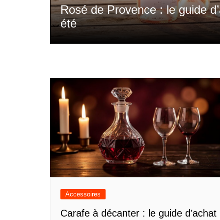
ir cet
Soirée cocktails thématique : l
sans finir derrière le bar
Accessoires
Carafe à décanter : le guide d’achat