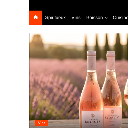
Spiritueux
Vins
Boisson
Cuisin
Sans alcool
Cocktail
Evénements