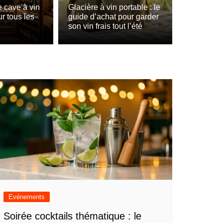
écanter : le guide d’achat pour ne pas se
 cave à vin
Glacière à vin portable : le
ur tous les
guide d’achat pour garder
son vin frais tout l’été
Evénements
Soirée cocktails thématique : le