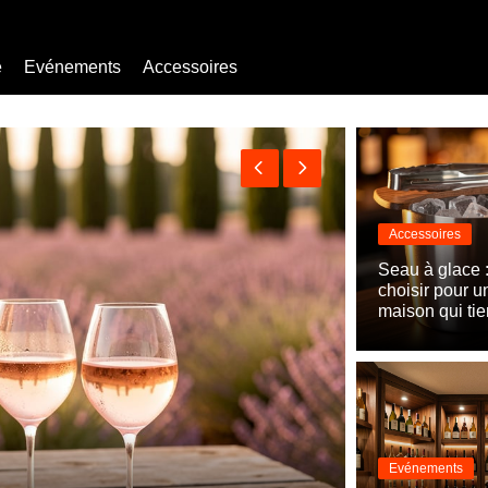
e
Evénements
Accessoires
Bière sans alcool
Mocktail
Accessoires
Seau à glace :
choisir pour un
maison qui tien
Accessoires
Evénements