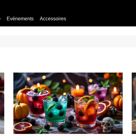
e
Evénements
Accessoires
Bière sans alcool
Mocktail