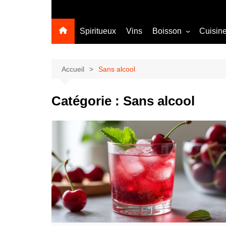
Spiritueux
Vins
Boisson
Cuisin
Sans alcool
Cocktail
Accueil
Sans alcool
Catégorie :
Sans alcool