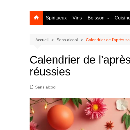
Spiritueux
Vins
Boisson
Cuisin
Sans alcool
Cocktail
Accueil
Sans alcool
Calendrier de l’après sa
Calendrier de l’après
réussies
Sans alcool