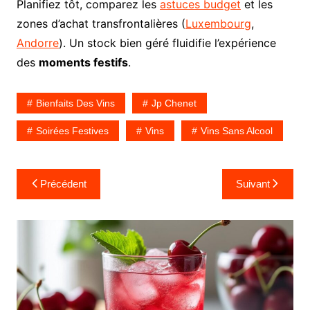
Planifiez tôt, comparez les
astuces budget
et les
zones d’achat transfrontalières (
Luxembourg
,
Andorre
). Un stock bien géré fluidifie l’expérience
des
moments festifs
.
Bienfaits Des Vins
Jp Chenet
Soirées Festives
Vins
Vins Sans Alcool
Navigation
Précédent
Suivant
de
l’article