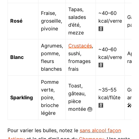
Tapas,
Fraise,
~40–60
salades
Gard
Rosé
groseille,
kcal/verre
d’été,
part
pivoine
🧮
mezze
Agrumes,
Crustacés
,
~40–60
pomme,
sushi,
Apéri
Blanc
kcal/verre
fleurs
fromages
raffi
🧮
blanches
frais
Pomme
Toast,
verte,
~35–55
Gran
gâteau,
Sparkling
poire,
kcal/flûte
anno
pièce
brioche
🧮
🎤
montée 🎂
légère
Pour varier les bulles, notez le
sans alcool façon