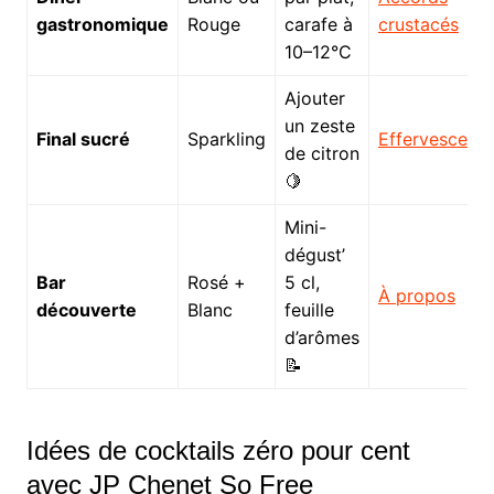
gastronomique
Rouge
carafe à
crustacés
10–12°C
Ajouter
un zeste
Final sucré
Sparkling
Effervescents
de citron
🍋
Mini-
dégust’
Bar
Rosé +
5 cl,
À propos
découverte
Blanc
feuille
d’arômes
📝
Idées de cocktails zéro pour cent
avec JP Chenet So Free