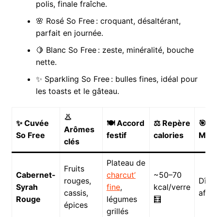
polis, finale fraîche.
🌸 Rosé So Free : croquant, désaltérant,
parfait en journée.
🍋 Blanc So Free : zeste, minéralité, bouche
nette.
✨ Sparkling So Free : bulles fines, idéal pour
les toasts et le gâteau.
👃
✨ Cuvée
🍽️ Accord
⚖️ Repère
🎯
Arômes
So Free
festif
calories
Mom
clés
Plateau de
Fruits
Cabernet-
charcut’
~50–70
rouges,
Dîner
Syrah
fine
,
kcal/verre
cassis,
afte
Rouge
légumes
🧮
épices
grillés