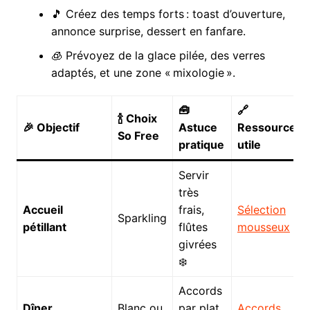
🎵 Créez des temps forts : toast d’ouverture,
annonce surprise, dessert en fanfare.
🧊 Prévoyez de la glace pilée, des verres
adaptés, et une zone « mixologie ».
🧰
🔗
🍾 Choix
🎉 Objectif
Astuce
Ressource
So Free
pratique
utile
Servir
très
Accueil
frais,
Sélection
Sparkling
pétillant
flûtes
mousseux
givrées
❄️
Accords
Dîner
Blanc ou
par plat,
Accords