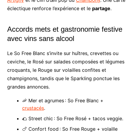
Artigny
et le clin d’œil pop du
Champony
. Une carte
éclectique renforce l’expérience et le
partage
.
Accords mets et gastronomie festive
avec vins sans alcool
Le So Free Blanc s’invite sur huîtres, crevettes ou
ceviche, le Rosé sur salades composées et légumes
croquants, le Rouge sur volailles confites et
champignons, tandis que le Sparkling ponctue les
grandes annonces.
🦐 Mer et agrumes : So Free Blanc +
crustacés
.
🌮 Street chic : So Free Rosé + tacos veggie.
🍗 Confort food : So Free Rouge + volaille