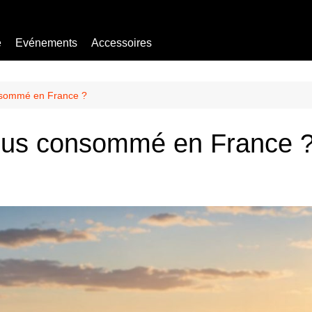
e
Evénements
Accessoires
Bière sans alcool
Mocktail
consommé en France ?
e plus consommé en France 