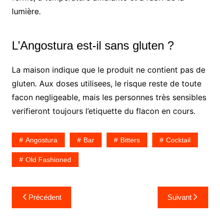
lumière.
L’Angostura est-il sans gluten ?
La maison indique que le produit ne contient pas de
gluten. Aux doses utilisees, le risque reste de toute
facon negligeable, mais les personnes très sensibles
verifieront toujours l’etiquette du flacon en cours.
Angostura
Bar
Bitters
Cocktail
Old Fashioned
Navigation
Précédent
Suivant
de