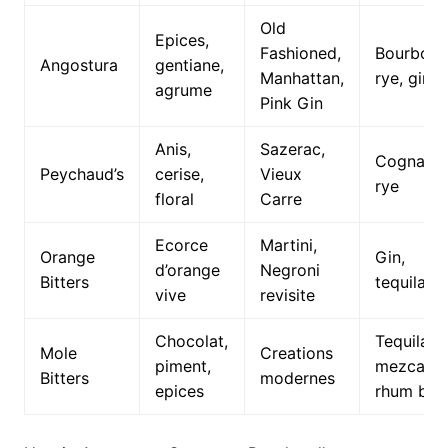
Old
Epices,
Fashioned,
Bourbon,
Angostura
gentiane,
Manhattan,
rye, gin
agrume
Pink Gin
Anis,
Sazerac,
Cognac,
Peychaud’s
cerise,
Vieux
rye
floral
Carre
Ecorce
Martini,
Orange
Gin,
d’orange
Negroni
Bitters
tequila
vive
revisite
Chocolat,
Tequila,
Mole
Creations
piment,
mezcal,
Bitters
modernes
epices
rhum bru