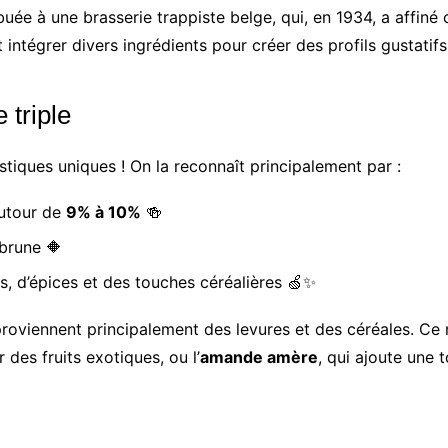
ée à une brasserie trappiste belge, qui, en 1934, a affiné c
 intégrer divers ingrédients pour créer des profils gustatifs 
 triple
istiques uniques ! On la reconnaît principalement par :
autour de
9% à 10%
🍻
brune 🔶
ts, d’épices et des touches céréalières 🍏✨
proviennent principalement des levures et des céréales. C
 des fruits exotiques, ou l’
amande amère
, qui ajoute une 