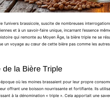
 de l’univers brassicole, suscite de nombreuses interrogatio
ciennes et à un savoir-faire unique, incarnant l’essence mêm
histoire qui remonte au Moyen Âge, la bière triple ne se ré
ose un voyage au cœur de cette bière pas comme les autres, 
e de la Bière Triple
ne époque où les moines brassaient pour leur propre consom
ur offrant une boisson nourrissante et fortifiante. Ils utili
utissant à la dénomination « triple ». Cela apportait une s