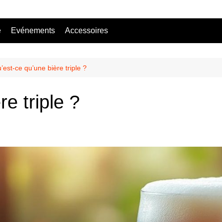
e
Evénements
Accessoires
Bière sans alcool
Mocktail
’est-ce qu’une bière triple ?
e triple ?