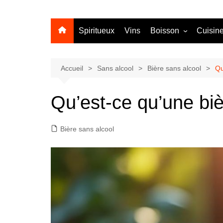
Spiritueux
Vins
Boisson
Cuisin
Sans alcool
Cocktail
Accueil
Sans alcool
Bière sans alcool
Qu
Qu’est-ce qu’une bièr
Bière sans alcool