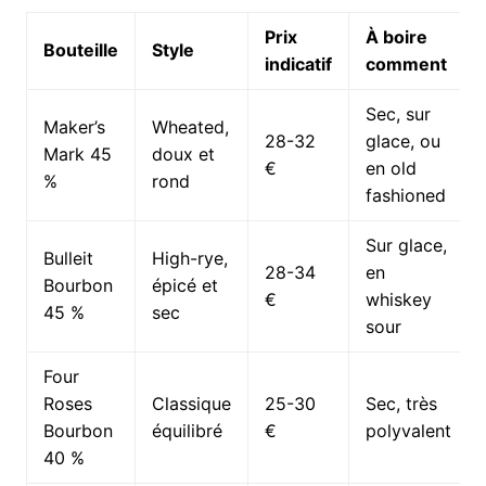
Prix
À boire
Bouteille
Style
indicatif
comment
Sec, sur
Maker’s
Wheated,
28-32
glace, ou
Mark 45
doux et
€
en old
%
rond
fashioned
Sur glace,
Bulleit
High-rye,
28-34
en
Bourbon
épicé et
€
whiskey
45 %
sec
sour
Four
Roses
Classique
25-30
Sec, très
Bourbon
équilibré
€
polyvalent
40 %