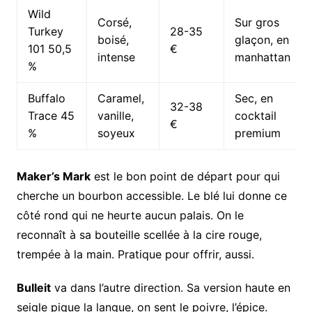
Wild
Corsé,
Sur gros
Turkey
28-35
boisé,
glaçon, en
101 50,5
€
intense
manhattan
%
Buffalo
Caramel,
Sec, en
32-38
Trace 45
vanille,
cocktail
€
%
soyeux
premium
Maker’s Mark
est le bon point de départ pour qui
cherche un bourbon accessible. Le blé lui donne ce
côté rond qui ne heurte aucun palais. On le
reconnaît à sa bouteille scellée à la cire rouge,
trempée à la main. Pratique pour offrir, aussi.
Bulleit
va dans l’autre direction. Sa version haute en
seigle pique la langue, on sent le poivre, l’épice.