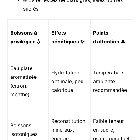
❄️ Eviter excès de plats gras, salés ou très
sucrés
Boissons à
Effets
Points
privilégier 💧
bénéfiques ✨
d’attention ⚠️
Eau plate
Hydratation
Température
aromatisée
optimale, peu
ambiante
(citron,
calorique
recommandée
menthe)
Reconstitution
Faible teneur
Boissons
minéraux,
en sucre,
isotoniques
énergie
usage ponctuel