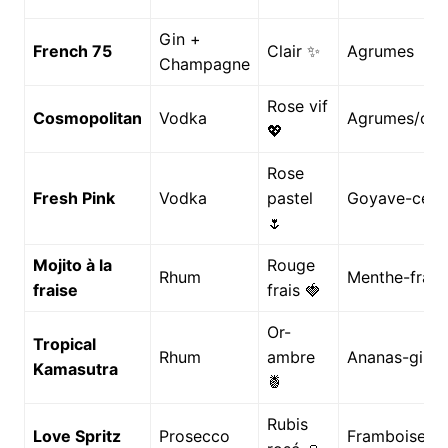
Gin +
French 75
Clair ✨
Agrumes
Champagne
Rose vif
Cosmopolitan
Vodka
Agrumes/cra
💖
Rose
Fresh Pink
Vodka
pastel
Goyave-ceri
🌷
Mojito à la
Rouge
Rhum
Menthe-frais
fraise
frais 🍓
Or-
Tropical
Rhum
ambre
Ananas-ging
Kamasutra
🍍
Rubis
Love Spritz
Prosecco
Framboise