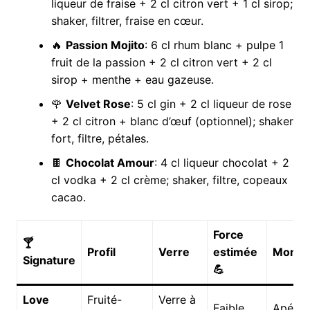
liqueur de fraise + 2 cl citron vert + 1 cl sirop;
shaker, filtrer, fraise en cœur.
🔥
Passion Mojito
: 6 cl rhum blanc + pulpe 1
fruit de la passion + 2 cl citron vert + 2 cl
sirop + menthe + eau gazeuse.
🌹
Velvet Rose
: 5 cl gin + 2 cl liqueur de rose
+ 2 cl citron + blanc d’œuf (optionnel); shaker
fort, filtre, pétales.
🍫
Chocolat Amour
: 4 cl liqueur chocolat + 2
cl vodka + 2 cl crème; shaker, filtre, copeaux
cacao.
Force
🍸
Profil
Verre
estimée
Momen
Signature
💪
Love
Fruité-
Verre à
Faible
Apériti