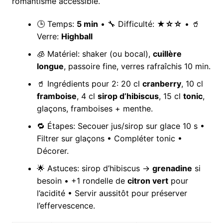
romantisme accessible.
🕒 Temps:
5 min
• 🔧 Difficulté:
★☆☆
• 🥤
Verre:
Highball
🧊 Matériel: shaker (ou bocal),
cuillère
longue
, passoire fine, verres rafraîchis 10 min.
🥤 Ingrédients pour 2: 20 cl
cranberry
, 10 cl
framboise
, 4 cl
sirop d’hibiscus
, 15 cl
tonic
,
glaçons, framboises + menthe.
🔁 Étapes: Secouer jus/sirop sur glace 10 s •
Filtrer sur glaçons • Compléter tonic •
Décorer.
🌟 Astuces: sirop d’hibiscus →
grenadine
si
besoin • +1 rondelle de
citron vert
pour
l’acidité • Servir aussitôt pour préserver
l’effervescence.