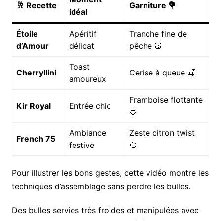
🥂 Recette
Garniture 💐
idéal
Étoile
Apéritif
Tranche fine de
d’Amour
délicat
pêche 🍑
Toast
Cherryllini
Cerise à queue 🍒
amoureux
Framboise flottante
Kir Royal
Entrée chic
🍓
Ambiance
Zeste citron twist
French 75
festive
🍋
Pour illustrer les bons gestes, cette vidéo montre les
techniques d’assemblage sans perdre les bulles.
Des bulles servies très froides et manipulées avec