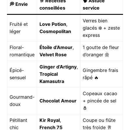
🥂 Recettes
🧠 Astuce
💭 Envie
conseillées
service
Verres bien
Fruité et
Love Potion
,
glacés ❄️ + zeste
léger
Cosmopolitan
express
Floral-
Étoile d’Amour
,
1 goutte de fleur
romantique
Velvet Rose
d’oranger 🌼
Ginger d’Artigny
,
Épicé-
Gingembre frais
Tropical
sensuel
râpé 🔥
Kamasutra
Copeaux cacao
Gourmand-
Chocolat Amour
+ pincée de sel
doux
🧂
Pétillant
Kir Royal
,
Coupe ou flûte
chic
French 75
très froide 🥂