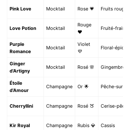
Pink Love
Mocktail
Rose 💗
Fruits rouges
Rouge
Love Potion
Mocktail
Fruité-frais
❤️
Purple
Violet
Mocktail
Floral-épicé
Romance
💜
Ginger
Mocktail
Rosé 🌸
Gingembre
d’Artigny
Étoile
Champagne
Or 🌟
Pêche-surea
d’Amour
Cherryllini
Champagne
Rosé 🍑
Cerise-pêche
Kir Royal
Champagne
Rubis 💎
Cassis