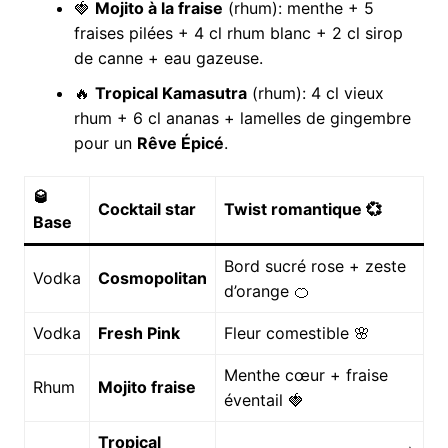
🍓
Mojito à la fraise
(rhum): menthe + 5
fraises pilées + 4 cl rhum blanc + 2 cl sirop
de canne + eau gazeuse.
🔥
Tropical Kamasutra
(rhum): 4 cl vieux
rhum + 6 cl ananas + lamelles de gingembre
pour un
Rêve Épicé
.
🥃
Cocktail star
Twist romantique 💞
Base
Bord sucré rose + zeste
Vodka
Cosmopolitan
d’orange 🍊
Vodka
Fresh Pink
Fleur comestible 🌸
Menthe cœur + fraise
Rhum
Mojito fraise
éventail 🍓
Tropical