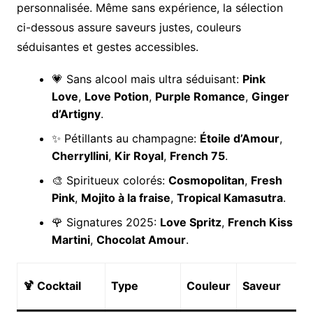
personnalisée. Même sans expérience, la sélection
ci-dessous assure saveurs justes, couleurs
séduisantes et gestes accessibles.
💗 Sans alcool mais ultra séduisant:
Pink
Love
,
Love Potion
,
Purple Romance
,
Ginger
d’Artigny
.
✨ Pétillants au champagne:
Étoile d’Amour
,
Cherryllini
,
Kir Royal
,
French 75
.
🎨 Spiritueux colorés:
Cosmopolitan
,
Fresh
Pink
,
Mojito à la fraise
,
Tropical Kamasutra
.
🌹 Signatures 2025:
Love Spritz
,
French Kiss
Martini
,
Chocolat Amour
.
🍹 Cocktail
Type
Couleur
Saveur