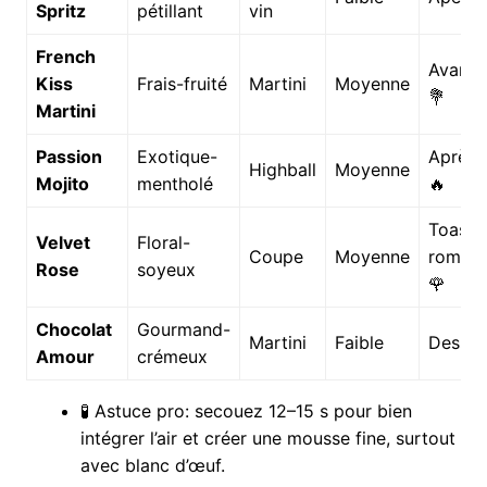
Spritz
pétillant
vin
French
Avant-
Kiss
Frais-fruité
Martini
Moyenne
💐
Martini
Passion
Exotique-
Après-
Highball
Moyenne
Mojito
mentholé
🔥
Toast
Velvet
Floral-
Coupe
Moyenne
romant
Rose
soyeux
🌹
Chocolat
Gourmand-
Martini
Faible
Desser
Amour
crémeux
🧪 Astuce pro: secouez 12–15 s pour bien
intégrer l’air et créer une mousse fine, surtout
avec blanc d’œuf.