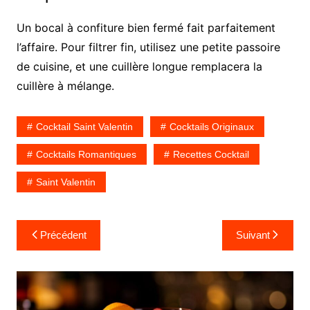
Un bocal à confiture bien fermé fait parfaitement
l’affaire. Pour filtrer fin, utilisez une petite passoire
de cuisine, et une cuillère longue remplacera la
cuillère à mélange.
Cocktail Saint Valentin
Cocktails Originaux
Cocktails Romantiques
Recettes Cocktail
Saint Valentin
Navigation
Précédent
Suivant
de
l’article