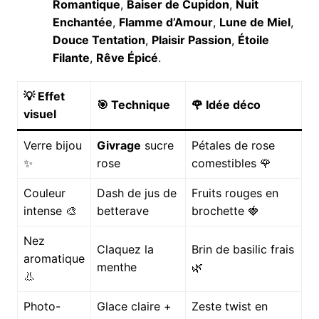
Romantique
,
Baiser de Cupidon
,
Nuit
Enchantée
,
Flamme d’Amour
,
Lune de Miel
,
Douce Tentation
,
Plaisir Passion
,
Étoile
Filante
,
Rêve Épicé
.
💡 Effet
🎯 Technique
🌹 Idée déco
visuel
Verre bijou
Givrage
sucre
Pétales de rose
✨
rose
comestibles 🌹
Couleur
Dash de jus de
Fruits rouges en
intense 🎨
betterave
brochette 🍓
Nez
Claquez la
Brin de basilic frais
aromatique
menthe
🌿
👃
Photo-
Glace claire +
Zeste twist en