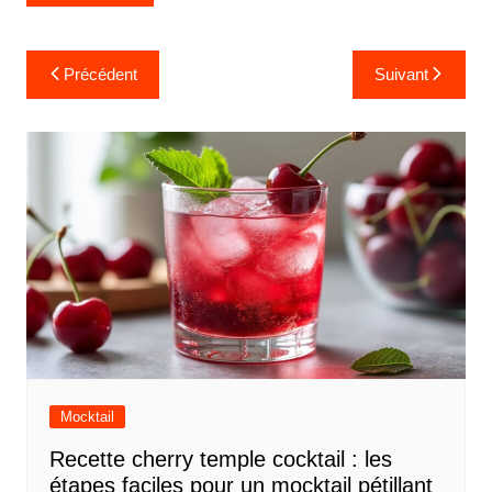
Navigation
Précédent
Suivant
de
l’article
Mocktail
Recette cherry temple cocktail : les
étapes faciles pour un mocktail pétillant