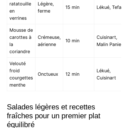
ratatouille
Légère,
15 min
Lékué, Tefal
en
ferme
verrines
Mousse de
carottes à
Crémeuse,
Cuisinart,
10 min
la
aérienne
Malin Panier
coriandre
Velouté
froid
Lékué,
Onctueux
12 min
courgettes
Cuisinart
menthe
Salades légères et recettes
fraîches pour un premier plat
équilibré