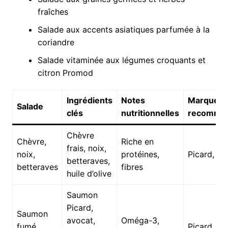
fraîches
Salade aux accents asiatiques parfumée à la
coriandre
Salade vitaminée aux légumes croquants et
citron Promod
Ingrédients
Notes
Marques
Salade
clés
nutritionnelles
recomma
Chèvre
Chèvre,
Riche en
frais, noix,
noix,
protéines,
Picard, D
betteraves,
betteraves
fibres
huile d’olive
Saumon
Picard,
Saumon
avocat,
Oméga-3,
fumé,
Picard, S