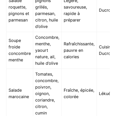
Salade
pignons
Légère,
roquette,
grillés,
savoureuse,
Ducros,
pignons et
parmesan,
rapide à
parmesan
citron, huile
préparer
d’olive
Concombre,
Soupe
menthe,
Rafraîchissante,
froide
Cuisinart
yaourt
pauvre en
concombre
Ducros
nature, ail,
calories
menthe
huile d’olive
Tomates,
concombre,
poivron,
Salade
Fraîche, épicée,
oignon,
Lékué, 
marocaine
colorée
coriandre,
citron,
cumin