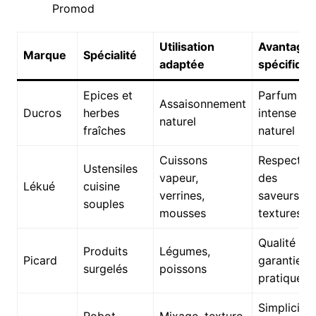
Promod
Utilisation
Avantage
Marque
Spécialité
adaptée
spécifique
Epices et
Parfum
Assaisonnement
Ducros
herbes
intense et
naturel
fraîches
naturel
Cuissons
Respect
Ustensiles
vapeur,
des
Lékué
cuisine
verrines,
saveurs et
souples
mousses
textures
Qualité
Produits
Légumes,
Picard
garantie et
surgelés
poissons
pratique
Simplicité