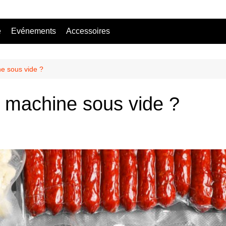
e
Evénements
Accessoires
Bière sans alcool
Mocktail
ne sous vide ?
e machine sous vide ?