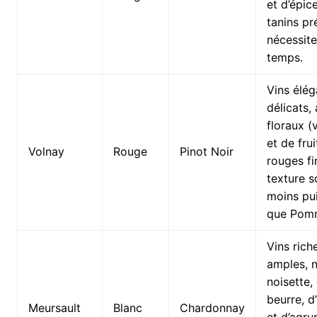
et d’épice
tanins pr
nécessite
temps.
Vins élég
délicats,
floraux (v
et de frui
Volnay
Rouge
Pinot Noir
rouges fi
texture s
moins pu
que Pom
Vins rich
amples, 
noisette,
beurre, 
Meursault
Blanc
Chardonnay
et d’agru