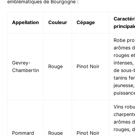
emblématiques de Bourgogne :
Caractér
Appellation
Couleur
Cépage
principal
Robe pro
arômes de
rouges et
Gevrey-
intenses,
Rouge
Pinot Noir
Chambertin
de sous-b
tanins fe
jeunesse
puissanc
Vins robu
charpent
arômes de
rouges, d
Pommard
Rouge
Pinot Noir