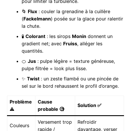
pour limiter la turbulence.
🌀
Flux
: couler la grenadine à la cuillère
(
Fackelmann
) posée sur la glace pour ralentir
la chute.
🧪
Colorant
: les sirops
Monin
donnent un
gradient net; avec
Fruiss
, alléger les
quantités.
🍊
Jus
: pulpe légère = texture généreuse,
pulpe filtrée = look plus lisse.
✨
Twist
: un zeste flambé ou une pincée de
sel sur le bord rehaussent le profil d’orange.
Problème
Cause
Solution ✅
⚠️
probable 🧐
Versement trop
Refroidir
Couleurs
rapide /
davantage, verser