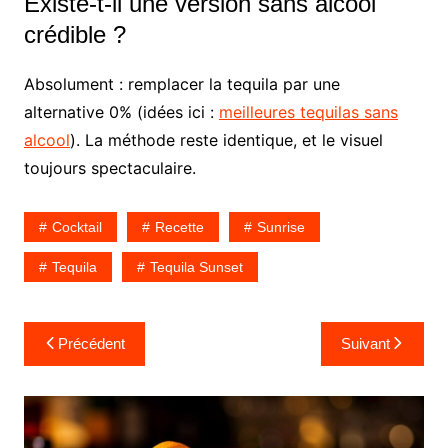
Existe-t-il une version sans alcool
crédible ?
Absolument : remplacer la tequila par une
alternative 0% (idées ici :
meilleures tequilas sans
alcool
). La méthode reste identique, et le visuel
toujours spectaculaire.
Cocktail
Recette
Sunrise
Tequila
Tequila Sunset
Navigation
Précédent
Suivant
de
l’article