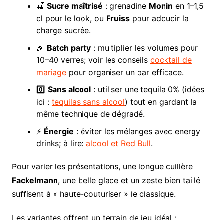
🍒
Sucre maîtrisé
: grenadine
Monin
en 1–1,5
cl pour le look, ou
Fruiss
pour adoucir la
charge sucrée.
🎉
Batch party
: multiplier les volumes pour
10–40 verres; voir les conseils
cocktail de
mariage
pour organiser un bar efficace.
0️⃣
Sans alcool
: utiliser une tequila 0% (idées
ici :
tequilas sans alcool
) tout en gardant la
même technique de dégradé.
⚡
Énergie
: éviter les mélanges avec energy
drinks; à lire:
alcool et Red Bull
.
Pour varier les présentations, une longue cuillère
Fackelmann
, une belle glace et un zeste bien taillé
suffisent à « haute-couturiser » le classique.
Les variantes offrent un terrain de jeu idéal :