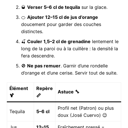
🥃
Verser 5–6 cl de tequila
sur la glace.
🍊
Ajouter 12–15 cl de jus d’orange
doucement pour garder des couches
distinctes.
🍒
Couler 1,5–2 cl de grenadine
lentement le
long de la paroi ou à la cuillère : la densité la
fera descendre.
🚫
Ne pas remuer
. Garnir d’une rondelle
d’orange et d’une cerise. Servir tout de suite.
Élément
Repère
Astuce 🔧
🍹
📏
Profil net (Patron) ou plus
Tequila
5–6 cl
doux (José Cuervo) 😉
Jus
12–15
Fraîchement pressé =