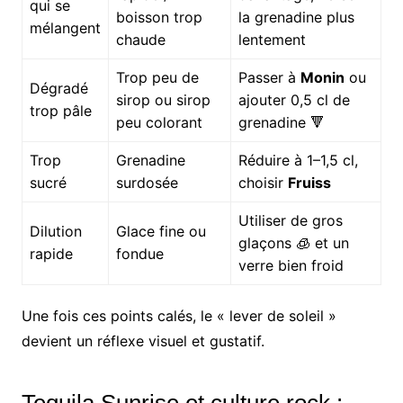
qui se
boisson trop
la grenadine plus
mélangent
chaude
lentement
Trop peu de
Passer à
Monin
ou
Dégradé
sirop ou sirop
ajouter 0,5 cl de
trop pâle
peu colorant
grenadine 🔻
Trop
Grenadine
Réduire à 1–1,5 cl,
sucré
surdosée
choisir
Fruiss
Utiliser de gros
Dilution
Glace fine ou
glaçons 🧊 et un
rapide
fondue
verre bien froid
Une fois ces points calés, le « lever de soleil »
devient un réflexe visuel et gustatif.