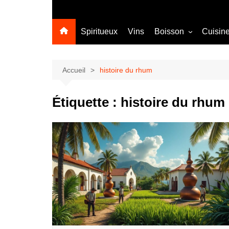
Spiritueux
Vins
Boisson
Cuisin
Sans alcool
Cocktail
Accueil
histoire du rhum
Étiquette :
histoire du rhum