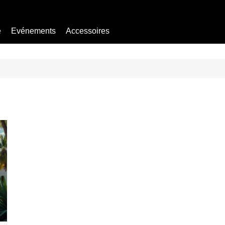
e
Evénements
Accessoires
Bière sans alcool
Mocktail