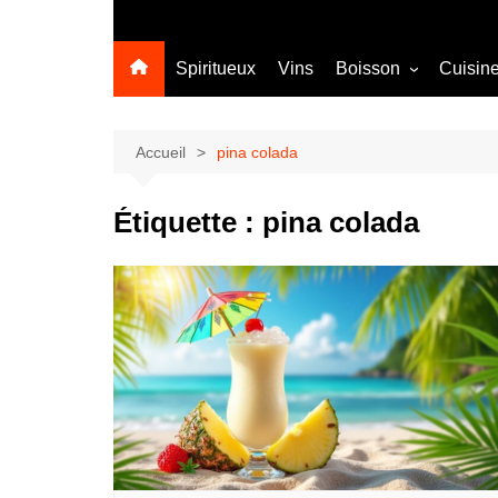
Spiritueux
Vins
Boisson
Cuisin
Sans alcool
Cocktail
Accueil
pina colada
Étiquette :
pina colada