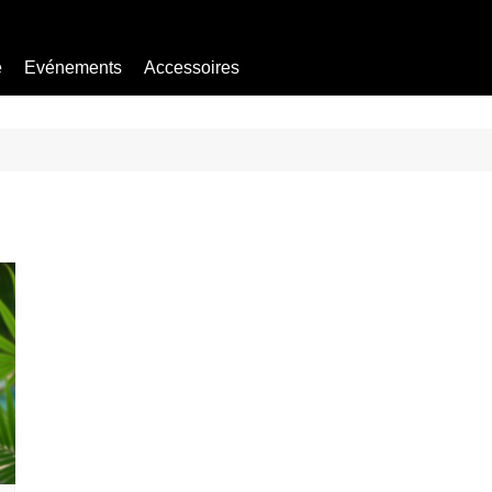
e
Evénements
Accessoires
Bière sans alcool
Mocktail