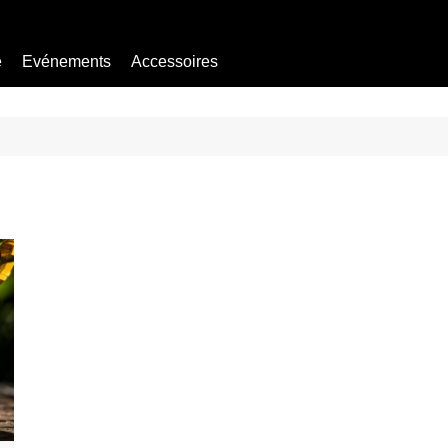
e
Evénements
Accessoires
Bière sans alcool
Mocktail