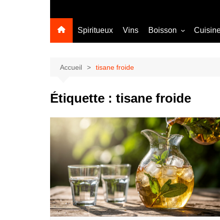
Spiritueux
Vins
Boisson
Cuisin
Sans alcool
Cocktail
Accueil
tisane froide
Étiquette :
tisane froide