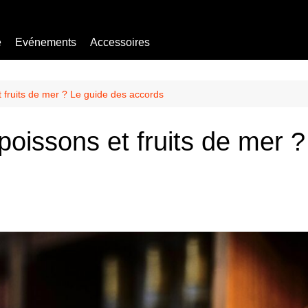
e
Evénements
Accessoires
Bière sans alcool
Mocktail
t fruits de mer ? Le guide des accords
poissons et fruits de mer 