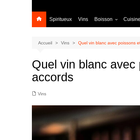
Spiritueux
Vins
Boisson
Cuisin
Sans alcool
Cocktail
Accueil
Vins
Quel vin blanc avec poissons e
Quel vin blanc avec 
accords
Vins