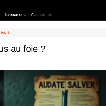
e
Evénements
Accessoires
Bière sans alcool
Mocktail
 foie ?
lus au foie ?