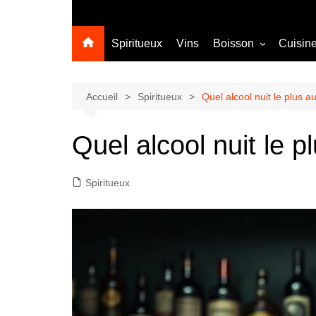
Spiritueux
Vins
Boisson
Cuisin
Sans alcool
Cocktail
Accueil
Spiritueux
Quel alcool nuit le plus au
Quel alcool nuit le p
Spiritueux