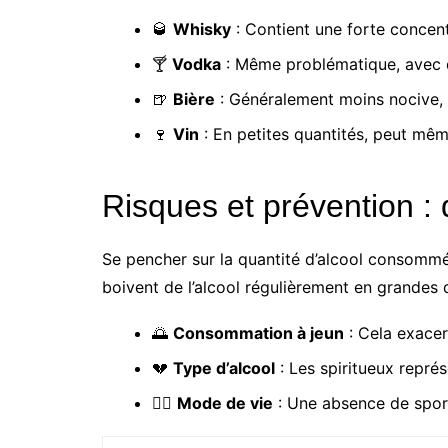
🥃
Whisky
: Contient une forte concen
🍸
Vodka
: Même problématique, avec de
🍺
Bière
: Généralement moins nocive,
🍷
Vin
: En petites quantités, peut même
Risques et prévention : q
Se pencher sur la quantité d’alcool consommé
boivent de l’alcool régulièrement en grandes q
🌅
Consommation à jeun
: Cela exacerb
💔
Type d’alcool
: Les spiritueux repré
🏋️‍♀️
Mode de vie
: Une absence de sport