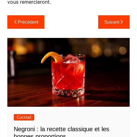
vous remercieront.
Navigation
Précédent
Suivant
de
l’article
Cocktail
Negroni : la recette classique et les
bonnes proportions