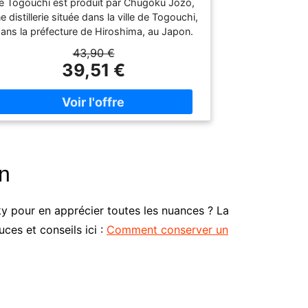
e Togouchi est produit par Chugoku Jozo,
e distillerie située dans la ville de Togouchi,
ans la préfecture de Hiroshima, au Japon.
a distillerie est située dans un système de
43,90 €
grottes naturelles qui a été construit à
39,51 €
'origine pour servir de tunn Couleur : ambre.
ez : Grossier, notes de scotch au beurre et
de barbe à papa, soupçon d'herbe
fraîchement coupée. Goût : Doux, noix de
oco, pain de maïs, guimauve, poivre blanc,
noix de muscade, notes de caramel et de
fruits exotiques. Finale :
on
y pour en apprécier toutes les nuances ? La
ces et conseils ici :
Comment conserver un