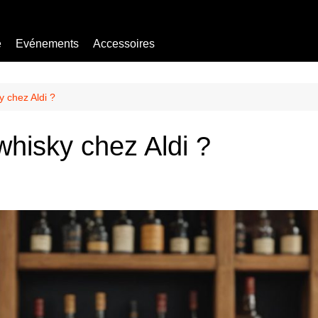
e
Evénements
Accessoires
Bière sans alcool
Mocktail
y chez Aldi ?
 whisky chez Aldi ?