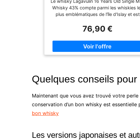
Le whisky Lagavulin 16 Years Old Single M
Whisky 43% compte parmi les whiskies l
plus emblématiques de l'île d'Islay et est
considéré comme l'un des classiques le
76,90 €
plus importants du monde du single mal
écossais. Le malt utilisé pour la product
Couleur : or profond. Nez : Fumée de tour
intense, iode, varech et douceur profonde
Goût : Fumée de tourbe sèche, douceur à 
fois douce et puissante, notes de mer et 
sel et légères touches boisées. Finale :
longue, élégante et fumée, av
Quelques conseils pour 
Maintenant que vous avez trouvé votre perle 
conservation d’un bon whisky est essentielle p
bon whisky
Les versions japonaises et aut