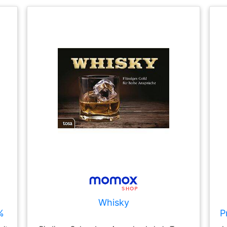
Whisky
%
P