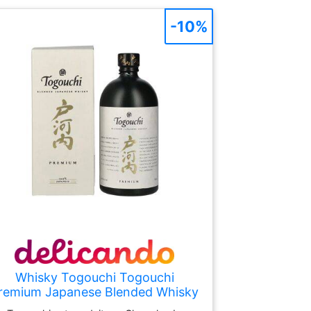
-10%
Whisky Togouchi Togouchi
remium Japanese Blended Whisky
40% Vol. 0,7l en boîte cadeau