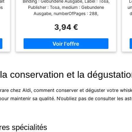
alt
Binding : Gebundene Ausgabe, Label : Tosa,
L
es
Publisher : Tosa, medium : Gebundene
un
Ausgabe, numberOfPages : 288,
d
s
publicationDate : 2014-10-01, languages :
L
3,94 €
t
german, ISBN : 3863132645
l
be
N
.
la
de
c
la conservation et la dégustati
rare chez Aldi, comment conserver et déguster votre whisk
our maintenir sa qualité. N’oubliez pas de consulter les astu
res spécialités