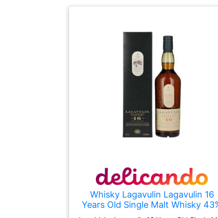
Whisky Lagavulin Lagavulin 16
Years Old Single Malt Whisky 43
Vol. 0,7l en boîte cadeau