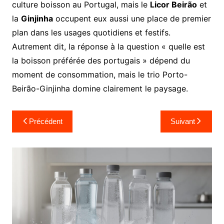
culture boisson au Portugal, mais le
Licor Beirão
et
la
Ginjinha
occupent eux aussi une place de premier
plan dans les usages quotidiens et festifs.
Autrement dit, la réponse à la question « quelle est
la boisson préférée des portugais » dépend du
moment de consommation, mais le trio Porto-
Beirão-Ginjinha domine clairement le paysage.
Navigation
Précédent
Suivant
de
l’article