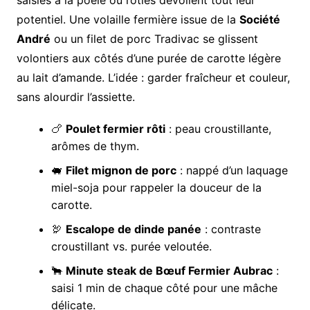
saisies à la poêle ou rôties dévoilent tout leur
potentiel. Une volaille fermière issue de la
Société
André
ou un filet de porc Tradivac se glissent
volontiers aux côtés d’une purée de carotte légère
au lait d’amande. L’idée : garder fraîcheur et couleur,
sans alourdir l’assiette.
🍗
Poulet fermier rôti
: peau croustillante,
arômes de thym.
🐖
Filet mignon de porc
: nappé d’un laquage
miel-soja pour rappeler la douceur de la
carotte.
🦃
Escalope de dinde panée
: contraste
croustillant vs. purée veloutée.
🐂
Minute steak de Bœuf Fermier Aubrac
:
saisi 1 min de chaque côté pour une mâche
délicate.