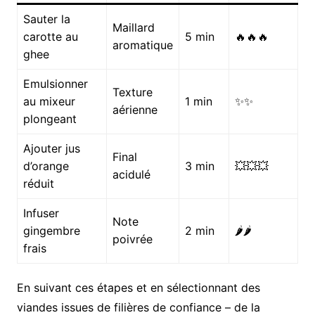
Sauter la
Maillard
carotte au
5 min
🔥🔥🔥
aromatique
ghee
Emulsionner
Texture
au mixeur
1 min
✨✨
aérienne
plongeant
Ajouter jus
Final
d’orange
3 min
💥💥💥
acidulé
réduit
Infuser
Note
gingembre
2 min
🌶️🌶️
poivrée
frais
En suivant ces étapes et en sélectionnant des
viandes issues de filières de confiance – de la