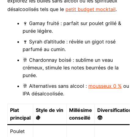
explorez les bulles sans alcool ou les spiritueux
désalcoolisés tels que le
petit budget mocktail
.
🍷 Gamay fruité : parfait sur poulet grillé &
purée légère.
🍷 Syrah d’altitude : révèle un gigot rosé
parfumé au cumin.
🥂 Chardonnay boisé : sublime un veau
crémeux, stimule les notes beurrées de la
purée.
🥂 Alternatives sans alcool :
mousseux 0 %
ou
IPA désalcoolisée.
Plat
Style de vin
Millésime
Diversification
principal
🍇
conseillé
🤓
Poulet