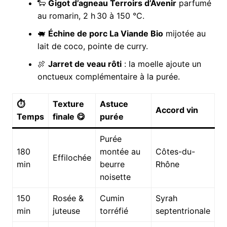
🐑
Gigot d’agneau Terroirs d’Avenir
parfumé
au romarin, 2 h 30 à 150 °C.
🐖
Échine de porc La Viande Bio
mijotée au
lait de coco, pointe de curry.
🍖
Jarret de veau rôti
: la moelle ajoute un
onctueux complémentaire à la purée.
⏱️
Texture
Astuce
Accord vin
Temps
finale 😋
purée
Purée
180
montée au
Côtes-du-
Effilochée
min
beurre
Rhône
noisette
150
Rosée &
Cumin
Syrah
min
juteuse
torréfié
septentrionale