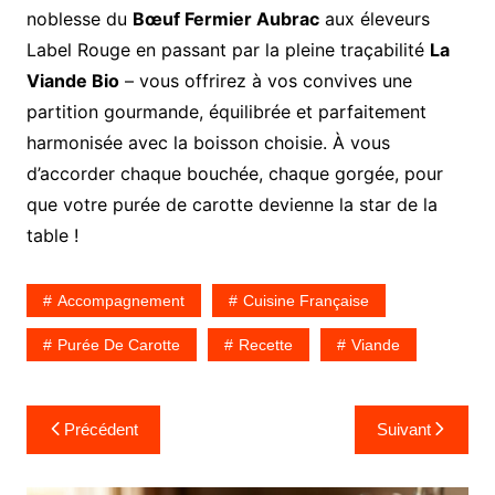
noblesse du
Bœuf Fermier Aubrac
aux éleveurs
Label Rouge en passant par la pleine traçabilité
La
Viande Bio
– vous offrirez à vos convives une
partition gourmande, équilibrée et parfaitement
harmonisée avec la boisson choisie. À vous
d’accorder chaque bouchée, chaque gorgée, pour
que votre purée de carotte devienne la star de la
table !
Accompagnement
Cuisine Française
Purée De Carotte
Recette
Viande
Navigation
Précédent
Suivant
de
l’article