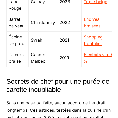
Label
Gamay
2023
Triple belge
Rouge
Jarret
Endives
Chardonnay
2022
de veau
braisées
Échine
Shopping
Syrah
2021
de porc
frontalier
Paleron
Cahors
Bienfaits vin 0
2019
braisé
Malbec
%
Secrets de chef pour une purée de
carotte inoubliable
Sans une base parfaite, aucun accord ne tiendrait
longtemps. Ces astuces, testées dans la cuisine d’un
bistrot parisien en 2025, garantissent un résultat